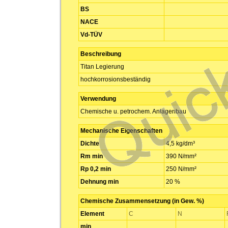
BS
NACE
Vd-TÜV
Beschreibung
Titan Legierung
hochkorrosionsbeständig
Verwendung
Chemische u. petrochem. Anlagenbau
Mechanische Eigenschaften
Dichte
4,5 kg/dm³
Rm min
390 N/mm²
Rp 0,2 min
250 N/mm²
Dehnung min
20 %
Chemische Zusammensetzung (in Gew. %)
Element
C
N
min