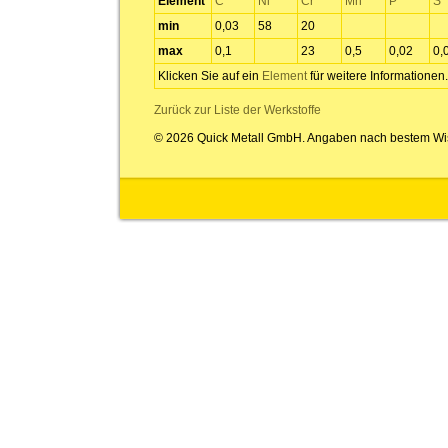
Element
C
Ni
Cr
Mn
P
S
min
0,03
58
20
max
0,1
23
0,5
0,02
0,
Klicken Sie auf ein
Element
für weitere Informationen.
Zurück zur Liste der Werkstoffe
© 2026 Quick Metall GmbH. Angaben nach bestem Wi