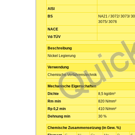
AISI
BS
NA21 / 3072/ 3073/ 30
3075/ 3076
NACE
Vd-TÜV
Beschreibung
Nickel Legierung
Verwendung
Chemische Verfahrenstechnik
Mechanische Eigenschaften
Dichte
8,5 kg/dm³
Rm min
820 N/mm²
Rp 0,2 min
410 N/mm²
Dehnung min
30 %
Chemische Zusammensetzung (in Gew. %)