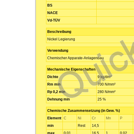
BS
NACE
Vd-TÜV
Beschreibung
Nickel Legierung
Verwendung
Chemischer Apparate-Anlagenbau
Mechanische Eigenschaften
Dichte
9 kg/dm³
Rm min
700 N/mm²
Rp 0,2 min
280 N/mm²
Dehnung min
25 %
Chemische Zusammensetzung (in Gew. %)
Element
C
Ni
Cr
Mn
P
min
Rest
14,5
max
0,01
16,5
1
0,02