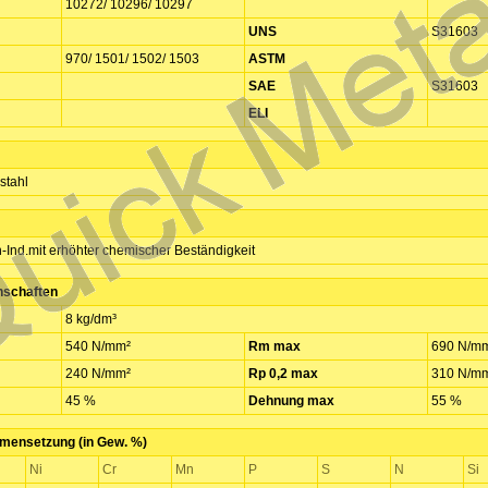
10272/ 10296/ 10297
UNS
S31603
970/ 1501/ 1502/ 1503
ASTM
SAE
S31603
ELI
stahl
n-Ind.mit erhöhter chemischer Beständigkeit
nschaften
8 kg/dm³
540 N/mm²
Rm max
690 N/m
240 N/mm²
Rp 0,2 max
310 N/m
45 %
Dehnung max
55 %
ensetzung (in Gew. %)
Ni
Cr
Mn
P
S
N
Si