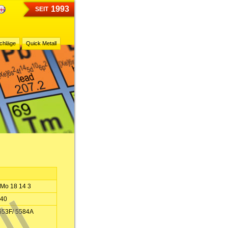
1993
SEIT
chläge
Quick Metall
 Mo 18 14 3
440
653F/ 5584A