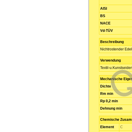
AISI
BS
NACE
Vd-TÜV
Beschreibung
Nichtrostender Edel
Verwendung
Textil-u.Kunstseide
Mechanische Eige
Dichte
Rm min
Rp 0,2 min
Dehnung min
Chemische Zusamm
Element
C