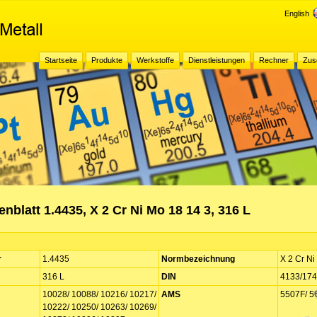
English
Startseite
Produkte
Werkstoffe
Dienstleistungen
Rechner
Zus
nblatt 1.4435, X 2 Cr Ni Mo 18 14 3, 316 L
r
1.4435
Normbezeichnung
X 2 Cr Ni
316 L
DIN
4133/17
10028/ 10088/ 10216/ 10217/
AMS
5507F/ 5
10222/ 10250/ 10263/ 10269/