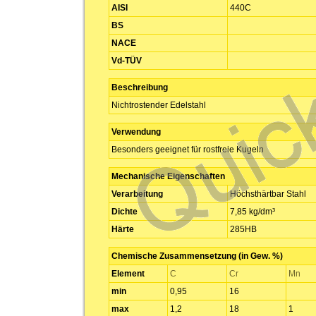
AISI
440C
BS
NACE
Vd-TÜV
Beschreibung
Nichtrostender Edelstahl
Verwendung
Besonders geeignet für rostfreie Kugeln
Mechanische Eigenschaften
Verarbeitung
Höchsthärtbar Stahl
Dichte
7,85 kg/dm³
Härte
285HB
Chemische Zusammensetzung (in Gew. %)
Element
C
Cr
Mn
min
0,95
16
max
1,2
18
1