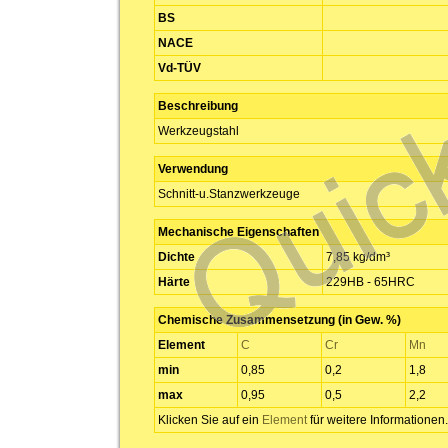
BS
NACE
Vd-TÜV
Beschreibung
Werkzeugstahl
Verwendung
Schnitt-u.Stanzwerkzeuge
Mechanische Eigenschaften
Dichte
7,85 kg/dm³
Härte
229HB - 65HRC
Chemische Zusammensetzung (in Gew. %)
Element
C
Cr
Mn
min
0,85
0,2
1,8
max
0,95
0,5
2,2
Klicken Sie auf ein
Element
für weitere Informationen.