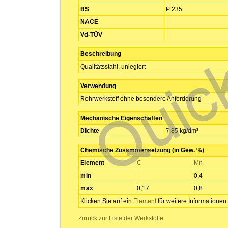
BS
P 235
NACE
Vd-TÜV
Beschreibung
Qualitätsstahl, unlegiert
Verwendung
Rohrwerkstoff ohne besondere Anforderung
Mechanische Eigenschaften
Dichte
7,85 kg/dm³
Chemische Zusammensetzung (in Gew. %)
Element
C
Mn
min
0,4
max
0,17
0,8
Klicken Sie auf ein
Element
für weitere Informationen.
Zurück zur Liste der Werkstoffe