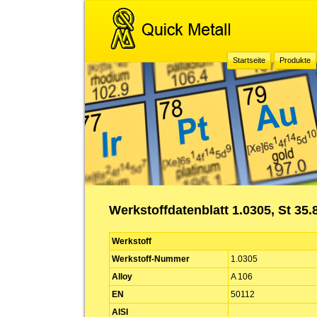
Startseite
Produkte
Werkstoffdatenblatt 1.0305, St 35.
Werkstoff
Werkstoff-Nummer
1.0305
Alloy
A 106
EN
50112
AISI